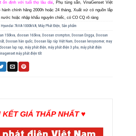
t ổn định với tuổi thọ lâu dài
, Phụ tùng sẵn, VinaGenset Việt
hành chính hãng 2000h hoặc 24 tháng, Xuất xứ có nguồn lắp
g nước hoặc nhập khẩu nguyên chiếc, có CO CQ rõ ràng
:
Hyundai 7kVA-1000kVA
,
Máy Phát Điện
,
Sản phẩm
an 150kva
,
doosan 165kva
,
Doosan crompton
,
Doosan Engga
,
Doosan
hất
,
Doosan hàn quốc
,
Doosan lắp ráp Việt Nam
,
Doosan leroysomer
,
may
 doosan lap rap
,
máy phát điện
,
máy phát điện 3 pha
,
máy phát điện
inagenset máy phát điện tốt
 KẾT GIÁ THẤP NHẤT ♥