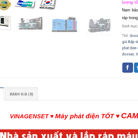
lượng tố
Nam bảo 
ráp tron
Danh mục
Thẻ:
doos
giá thấp n
phat dien
doosan
,
V
ĐÁNH GIÁ (0)
CAM
Máy phát điện TỐT
♥
VINAGENSET ♥