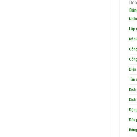
Doo
Bản
Nhãn
Lắp 
Ký hi
Công 
Công
Điện
Tần 
Kích 
Kích
Động
Đầu p
Bảng 