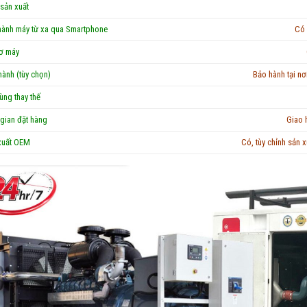
sản xuất
hành máy từ xa qua Smartphone
Có 
ơ máy
ành (tùy chọn)
Bảo hành tại n
ùng thay thế
gian đặt hàng
Giao 
xuất OEM
Có, tùy chỉnh sản 