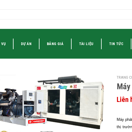
 VỤ
DỰ ÁN
BẢNG GIÁ
TÀI LIỆU
TIN TỨC
TRANG C
Máy 
Liên 
Máy phát
thị trư