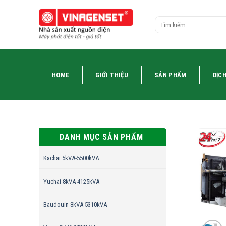
Skip
to
Tìm
content
kiếm:
HOME
GIỚI THIỆU
SẢN PHẨM
DỊCH
DANH MỤC SẢN PHẨM
Kachai 5kVA-5500kVA
Yuchai 8kVA-4125kVA
Baudouin 8kVA-5310kVA