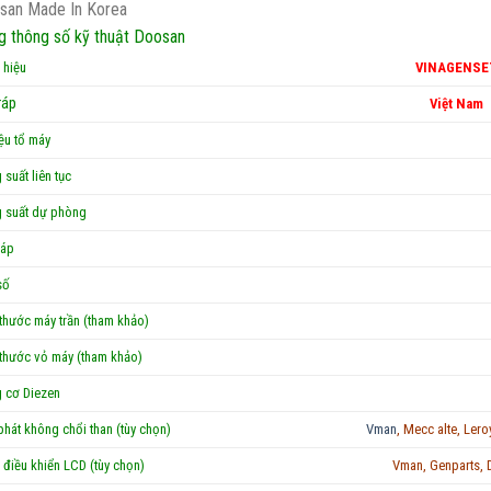
san Made In Korea
g thông số kỹ thuật Doosan
 hiệu
VINAGENSE
ráp
Việt Nam
ệu tổ máy
suất liên tục
 suất dự phòng
 áp
số
thước máy trần (tham khảo)
 thước vỏ máy (tham khảo)
 cơ Diezen
hát không chổi than (tùy chọn)
Vman
, Mecc alte, Ler
điều khiển LCD (tùy chọn)
Vman, Genparts, 