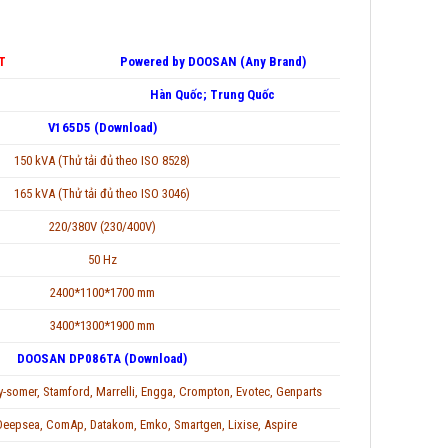
T
Powered by DOOSAN (Any Brand)
Hàn Quốc; Trung Quốc
V165D5 (Download)
150 kVA (Thử tải đủ theo ISO 8528)
165 kVA (Thử tải đủ theo ISO 3046)
220/380V (230/400V)
50 Hz
2400*1100*1700 mm
3400*1300*1900 mm
DOOSAN DP086TA (Download)
oy-somer, Stamford, Marrelli, Engga, Crompton, Evotec, Genparts
Deepsea, ComAp, Datakom, Emko, Smartgen, Lixise, Aspire