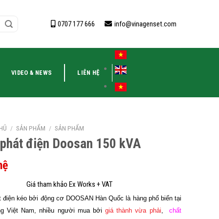
0707 177 666
info@vinagenset.com
VIDEO & NEWS
LIÊN HỆ
HỦ
/
SẢN PHẨM
/
SẢN PHẨM
phát điện Doosan 150 kVA
hệ
 điện kéo bởi động cơ DOOSAN Hàn Quốc là hàng phổ biến tại
ờng Việt Nam, nhiều người mua bởi
giá thành vừa phải
,
chất