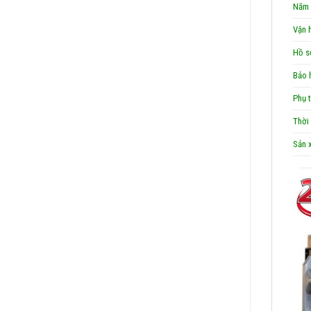
Năm 
Vận 
Hồ s
Bảo h
Phụ t
Thời 
Sản 