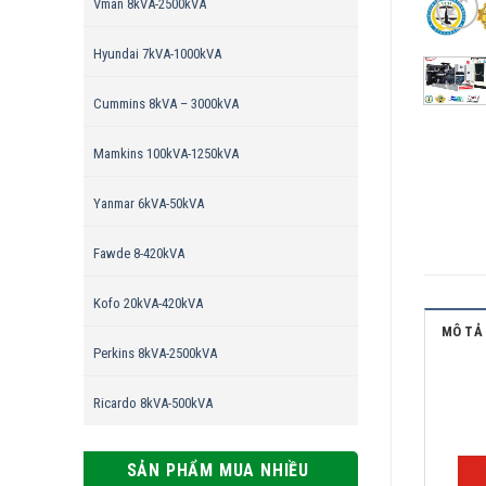
Vman 8kVA-2500kVA
Hyundai 7kVA-1000kVA
Cummins 8kVA – 3000kVA
Mamkins 100kVA-1250kVA
Yanmar 6kVA-50kVA
Fawde 8-420kVA
Kofo 20kVA-420kVA
MÔ TẢ
Perkins 8kVA-2500kVA
Ricardo 8kVA-500kVA
SẢN PHẨM MUA NHIỀU