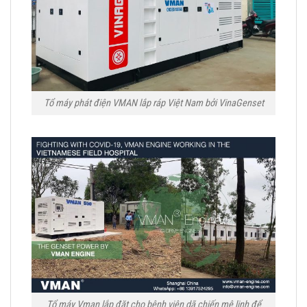
Tổ máy phát điện VMAN lắp ráp Việt Nam bởi VinaGenset
Tổ máy Vman lắp đặt cho bệnh viện dã chiến mê linh để