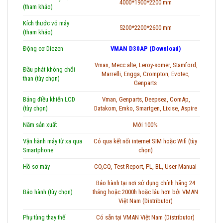
4000*1900*2200 mm
(tham khảo)
Kích thước vỏ máy
5200*2200*2600 mm
(tham khảo)
Động cơ Diezen
VMAN D30AP (Download)
Vman, Mecc alte, Leroy-somer, Stamford,
Đầu phát không chổi
Marrelli, Engga, Crompton, Evotec,
than (tùy chọn)
Genparts
Bảng điều khiển LCD
Vman, Genparts, Deepsea, ComAp,
(tùy chọn)
Datakom, Emko, Smartgen, Lixise, Aspire
Năm sản xuất
Mới 100%
Vận hành máy từ xa qua
Có qua kết nối internet SIM hoặc Wifi (tùy
Smartphone
chọn)
Hồ sơ máy
CO,CQ, Test Report, PL, BL, User Manual
Bảo hành tại nơi sử dụng chính hãng 24
Bảo hành (tùy chọn)
tháng hoặc 2000h hoặc lâu hơn bởi VMAN
Việt Nam (Distributor)
Phụ tùng thay thế
Có sẵn tại VMAN Việt Nam (Distributor)