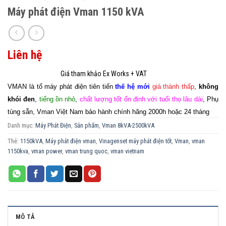
Máy phát điện Vman 1150 kVA
Liên hệ
VMAN là tổ máy phát điện tiên tiến
thế hệ mới
giá thành thấp
,
không
khói đen
,
tiếng ồn nhỏ
,
chất lượng tốt ổn định với tuổi thọ lâu dài
, Phụ
tùng sẵn, Vman Việt Nam bảo hành chính hãng 2000h hoặc 24 tháng
Danh mục:
Máy Phát Điện
,
Sản phẩm
,
Vman 8kVA-2500kVA
Thẻ:
1150kVA
,
Máy phát điện vman
,
Vinagenset máy phát điện tốt
,
Vman
,
vman
1150kva
,
vman power
,
vman trung quoc
,
vman vietnam
MÔ TẢ