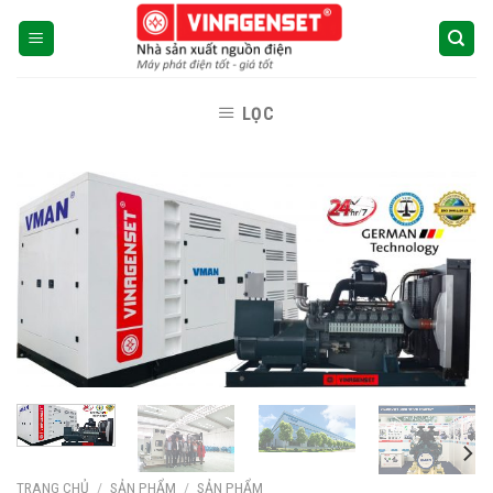
Skip
to
content
LỌC
TRANG CHỦ
/
SẢN PHẨM
/
SẢN PHẨM