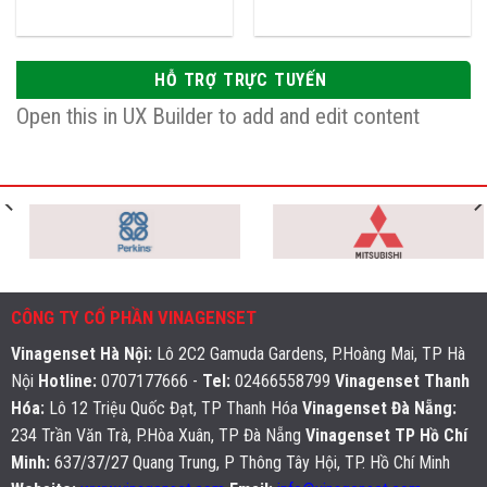
HỖ TRỢ TRỰC TUYẾN
Open this in UX Builder to add and edit content
CÔNG TY CỔ PHẦN VINAGENSET
Vinagenset Hà Nội
:
Lô 2C2 Gamuda Gardens, P.Hoàng Mai, TP Hà
Nội
Hotline:
0707177666 -
Tel:
02466558799
Vinagenset Thanh
Hóa:
Lô 12 Triệu Quốc Đạt, TP Thanh Hóa
Vinagenset Đà Nẵng:
234 Trần Văn Trà, P.Hòa Xuân, TP Đà Nẵng
Vinagenset TP Hồ Chí
Minh:
637/37/27 Quang Trung, P Thông Tây Hội, TP. Hồ Chí Minh