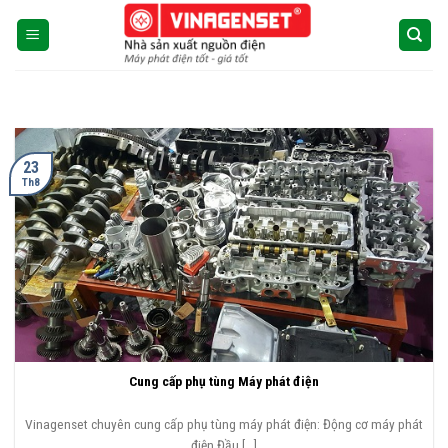
Skip
to
content
CHƯA ĐƯỢC PHÂN LOẠI
Пин Ап Казино
Официальный Сайт –
Играть в Онлайн Казино Pin
23
Th8
Up
07/08/2026
Пин Ап Казино Официальный Сайт – Играть в
Онлайн Казино Pin Up
ИГРАТЬ Содержимое [...]
Cung cấp phụ tùng Máy phát điện
Vinagenset chuyên cung cấp phụ tùng máy phát điện: Động cơ máy phát
điện Đầu [...]