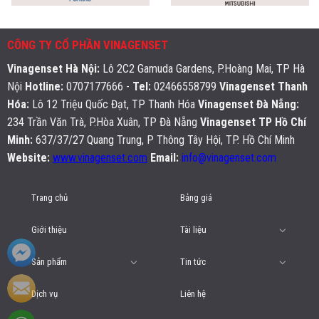
CÔNG TY CỔ PHẦN VINAGENSET
Vinagenset Hà Nội
:
Lô 2C2 Gamuda Gardens, P.Hoàng Mai, TP Hà
Nội
Hotline:
0707177666 -
Tel:
02466558799
Vinagenset Thanh
Hóa:
Lô 12 Triệu Quốc Đạt, TP Thanh Hóa
Vinagenset Đà Nẵng:
234 Trần Văn Trà, P.Hòa Xuân, TP Đà Nẵng
Vinagenset TP Hồ Chí
Minh:
637/37/27 Quang Trung, P Thông Tây Hội, TP. Hồ Chí Minh
Website:
www.vinagenset.com
Email:
info@vinagenset.com
Trang chủ
Bảng giá
Giới thiệu
Tài liệu
Sản phẩm
Tin tức
Dịch vụ
Liên hệ