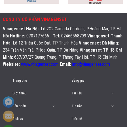
CÔNG TY CỔ PHẦN VINAGENSET
Vinagenset Hà Nội
:
Lô 2C2 Gamuda Gardens, P.Hoàng Mai, TP Hà
Nội
Hotline:
0707177666 -
Tel:
02466558799
Vinagenset Thanh
Hóa:
Lô 12 Triệu Quốc Đạt, TP Thanh Hóa
Vinagenset Đà Nẵng:
234 Trần Văn Trà, P.Hòa Xuân, TP Đà Nẵng
Vinagenset TP Hồ Chí
Minh:
637/37/27 Quang Trung, P Thông Tây Hội, TP. Hồ Chí Minh
Website:
www.vinagenset.com
Email:
info@vinagenset.com
Trang chủ
Bảng giá
Giới thiệu
Tài liệu
Sản phẩm
Tin tức
Dịch vụ
Liên hệ