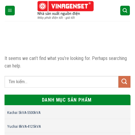
Skip
to
content
CHƯA ĐƯỢC PHÂN LOẠI
Пин Ап Казино
Официальный Сайт –
It seems we can’t find what you’re looking for. Perhaps searching
Играть в Онлайн Казино Pin
can help.
Up
07/08/2026
Пин Ап Казино Официальный Сайт – Играть в
Онлайн Казино Pin Up
ИГРАТЬ Содержимое [...]
DANH MỤC SẢN PHẨM
Kachai 5kVA-5500kVA
Yuchai 8kVA-4125kVA