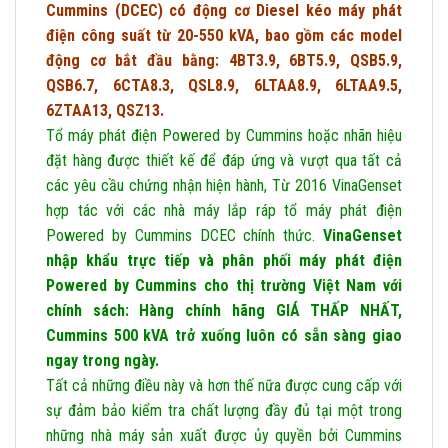
Cummins (DCEC) có động cơ Diesel kéo máy phát
điện công suất từ 20-550 kVA, bao gồm các model
động cơ bắt đầu bằng: 4BT3.9, 6BT5.9, QSB5.9,
QSB6.7, 6CTA8.3, QSL8.9, 6LTAA8.9, 6LTAA9.5,
6ZTAA13, QSZ13.
Tổ máy phát điện Powered by Cummins hoặc nhãn hiệu
đặt hàng được thiết kế để đáp ứng và vượt qua tất cả
các yêu cầu chứng nhận hiện hành, Từ 2016 VinaGenset
hợp tác với các nhà máy lắp ráp tổ máy phát điện
Powered by Cummins DCEC chính thức.
VinaGenset
nhập khẩu trực tiếp và phân phối máy phát điện
Powered by Cummins cho thị trường Việt Nam với
chính sách: Hàng chính hãng GIÁ THẤP NHẤT,
Cummins 500 kVA trở xuống luôn có sẵn sàng giao
ngay trong ngày.
Tất cả những điều này và hơn thế nữa được cung cấp với
sự đảm bảo kiểm tra chất lượng đầy đủ tại một trong
những nhà máy sản xuất được ủy quyền bởi Cummins