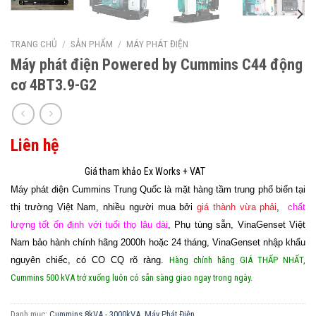
TRANG CHỦ
/
SẢN PHẨM
/
MÁY PHÁT ĐIỆN
Máy phát điện Powered by Cummins C44 động
cơ 4BT3.9-G2
Liên hệ
Máy phát điện Cummins Trung Quốc là mặt hàng tầm trung phổ biến tại
thị trường Việt Nam, nhiều người mua bởi
giá thành vừa phải
,
chất
lượng tốt ổn định với tuổi thọ lâu dài
, Phụ tùng sẵn, VinaGenset Việt
Nam bảo hành chính hãng 2000h hoặc 24 tháng, VinaGenset nhập khẩu
nguyên chiếc, có CO CQ rõ ràng.
Hàng chính hãng GIÁ THẤP NHẤT,
Cummins 500 kVA trở xuống luôn có sẵn sàng giao ngay trong ngày.
Danh mục:
Cummins 8kVA - 3000kVA
,
Máy Phát Điện