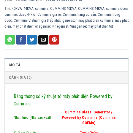
Thẻ:
40KVA
,
44KVA
,
cummins
,
CUMMINS 40KVA
,
CUMMINS 44KVA
,
cummins dcec
,
cummins dcec 44kva
,
Cummins giá rẻ
,
Cummins hàng có sẵn
,
Cummins trung
quốc
,
Cummins Vietnam giá thấp nhất
,
generator
,
may phat dien cummins
,
máy phát
điện
,
máy phát điện vinagenset
,
vinagenset
,
Vinagenset máy phát điện tốt
MÔ TẢ
ĐÁNH GIÁ (0)
Bảng thông số kỹ thuật tổ máy phát điện Powered by
Cummins
Cummins Diesel Generator /
Nhãn hiệu (Nhà sản xuất)
Powered by Cummins (Cummins
GOEMs)
Xuất xứ tổ máy
Trung Quốc