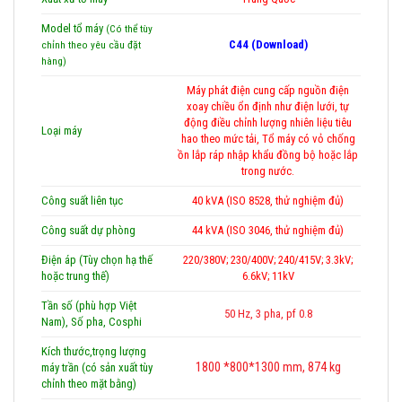
Model tổ máy
(Có thể tùy
C44 (Download)
chỉnh theo yêu cầu đặt
hàng)
Máy phát điện cung cấp nguồn điện
xoay chiều ổn định như điện lưới, tự
động điều chỉnh lượng nhiên liệu tiêu
Loại máy
hao theo mức tải, Tổ máy có vỏ chống
ồn lắp ráp nhập khẩu đồng bộ hoặc lắp
trong nước.
Công suất liên tục
40 kVA (ISO 8528, thử nghiệm đủ)
Công suất dự phòng
44 kVA (ISO 3046, thử nghiệm đủ)
Điện áp (Tùy chọn hạ thế
220/380V; 230/400V; 240/415V; 3.3kV;
hoặc trung thế)
6.6kV; 11kV
Tần số (phù hợp Việt
50 Hz, 3 pha, pf 0.8
Nam), Số pha, Cosphi
Kích thước,trọng lượng
1800 *800*1300 mm, 874 kg
máy trần (có sản xuất tùy
chỉnh theo mặt bằng)