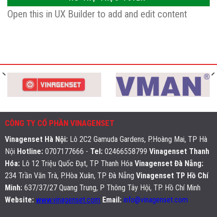
Open this in UX Builder to add and edit content
CÔNG TY CỔ PHẦN VINAGENSET
Vinagenset Hà Nội
:
Lô 2C2 Gamuda Gardens, P.Hoàng Mai, TP Hà
Nội
Hotline:
0707177666 -
Tel:
02466558799
Vinagenset Thanh
Hóa:
Lô 12 Triệu Quốc Đạt, TP Thanh Hóa
Vinagenset Đà Nẵng:
234 Trần Văn Trà, P.Hòa Xuân, TP Đà Nẵng
Vinagenset TP Hồ Chí
Minh:
637/37/27 Quang Trung, P Thông Tây Hội, TP. Hồ Chí Minh
Website:
www.vinagenset.com
Email:
info@vinagenset.com