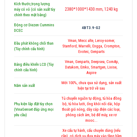
Kích thước,trọng lượng
2380*1000*1430 mm, 1240 kg
máy có vỏ (có sản xuất tùy
chỉnh theo mặt bằng)
Động cơ Diezen Cummins
4BT3.9-G2
DCEC
Vman, Mecc alte, Leroy-somer,
Đầu phát không chổi than
Stamford, Marrelli, Engga, Crompton,
(Tùy chỉnh cấu hình)
Evotec, Genparts
Vman, Genparts, Deepsea, ComAp,
Bảng điều khiển LCD (Tùy
Datakom, Emko, Smartgen, Lixise,
chỉnh cấu hình)
Aspire
Mới 100%, chưa qua sử dụng, sản xuất
Năm sản xuất
hiện tại trở về sau
Tủ chuyển nguồn tự động, tủ hòa đồng
Phụ kiện lắp đặt tùy chọn
bộ, tủ hòa lưới, ống khói nối dài, hộp
(VinaGenset đáp ứng mọi
thoát gió nóng, dây cáp điện các loại,
yêu cầu)
phòng cách âm, bệ để máy, xe rơ
mooc….
Xe cẩu tự hành, cẩu chuyên dùng (nếu
cần), có dịch vụ đưa máy vào tầng hầm