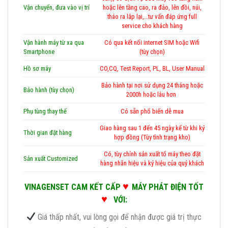
Vận chuyển, đưa vào vị trí
hoặc lên tầng cao, ra đảo, lên đồi, núi,
tháo ra lắp lại,…tư vấn đáp ứng full
service cho khách hàng
Vận hành máy từ xa qua
Có qua kết nối internet SIM hoặc Wifi
Smartphone
(tùy chọn)
Hồ sơ máy
CO,CQ, Test Report, PL, BL, User Manual
Bảo hành tại nơi sử dụng 24 tháng hoặc
Bảo hành (tùy chọn)
2000h hoặc lâu hơn
Phụ tùng thay thế
Có sẵn phổ biến dễ mua
Giao hàng sau 1 đến 45 ngày kể từ khi ký
Thời gian đặt hàng
hợp đồng (Tùy tình trạng kho)
Có, tùy chỉnh sản xuất tổ máy theo đặt
Sản xuất Customized
hàng nhãn hiệu và ký hiệu của quý khách
♥
VINAGENSET CAM KẾT CẤP
MÁY PHÁT ĐIỆN TỐT
♥
VỚI:
Giá thấp nhất, vui lòng gọi để nhận được giá trị thực