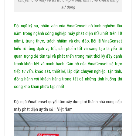
chuyển cho máy và tối ưu chi phí thấp nhất cho khách hàng
sử dụng
Đội ngũ kỹ sư, nhân viên của VinaGenset có kinh nghiệm lâu
năm trong ngành công nghiệp máy phát điện (hầu hết trên 10
năm), trung thực, trách nhiệm và chu đáo. Bởi lẽ VinaGenset
hiểu rõ rằng dịch vụ tốt, sản phẩm tốt và sáng tạo là yếu tố
quan trọng để tồn tại và phát triển trong một thời kỳ đầy cạnh
tranh khốc liệt và minh bạch. Cán bộ của
VinaGenset sẽ trực
tiếp tư vấn, khảo sát, thiết kế, lắp đặt chuyên nghiệp, tận tình,
đồng hành với khách hàng trong tất cả những tình huống thi
công khó khăn phức tạp nhất.
Đội ngũ VinaGenset quyết tâm xây dựng trở thành nhà cung cấp
máy phát điện uy tín số 1 Việt Nam