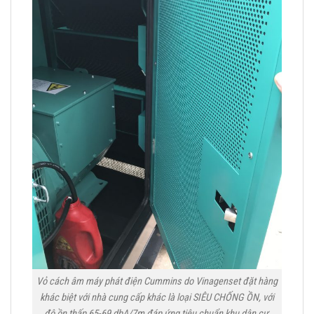
Vỏ cách âm máy phát điện Cummins do Vinagenset đặt hàng
khác biệt với nhà cung cấp khác là loại SIÊU CHỐNG ỒN, với
độ ồn thấp 65-69 dbA/7m đáp ứng tiêu chuẩn khu dân cư,