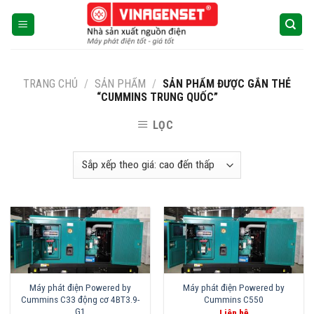
Skip
to
content
TRANG CHỦ
/
SẢN PHẨM
/
SẢN PHẨM ĐƯỢC GẮN THẺ
“CUMMINS TRUNG QUỐC”
LỌC
Máy phát điện Powered by
Máy phát điện Powered by
Cummins C33 động cơ 4BT3.9-
Cummins C550
G1
Liên hệ