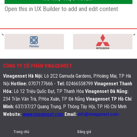
Open this in UX Builder to add and edit content
CÔNG TY CỔ PHẦN VINAGENSET
Vinagenset Hà Nội
:
Lô 2C2 Gamuda Gardens, P.Hoàng Mai, TP Hà
Nội
Hotline:
0707177666 -
Tel:
02466558799
Vinagenset Thanh
Hóa:
Lô 12 Triệu Quốc Đạt, TP Thanh Hóa
Vinagenset Đà Nẵng:
234 Trần Văn Trà, P.Hòa Xuân, TP Đà Nẵng
Vinagenset TP Hồ Chí
Minh:
637/37/27 Quang Trung, P Thông Tây Hội, TP. Hồ Chí Minh
Website:
www.vinagenset.com
Email:
info@vinagenset.com
Trang chủ
Bảng giá