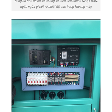
riêng có Bảo ôn cổ xả và ống xả theo tiêu chuẩn NHẬT BẢN,
ngăn ngừa gỉ sét và nhiệt độ cao trong khoang máy.