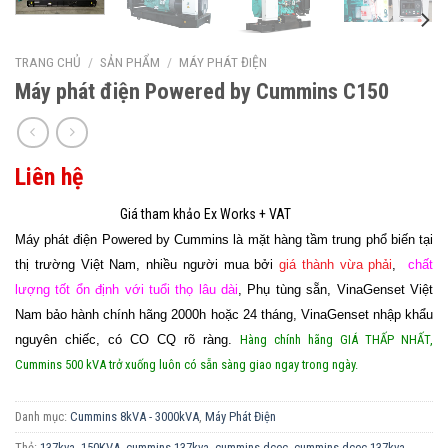
TRANG CHỦ
/
SẢN PHẨM
/
MÁY PHÁT ĐIỆN
Máy phát điện Powered by Cummins C150
Liên hệ
Máy phát điện Powered by Cummins là mặt hàng tầm trung phổ biến tại
thị trường Việt Nam, nhiều người mua bởi
giá thành vừa phải
,
chất
lượng tốt ổn định với tuổi thọ lâu dài
, Phụ tùng sẵn, VinaGenset Việt
Nam bảo hành chính hãng 2000h hoặc 24 tháng, VinaGenset nhập khẩu
nguyên chiếc, có CO CQ rõ ràng.
Hàng chính hãng GIÁ THẤP NHẤT,
Cummins 500 kVA trở xuống luôn có sẵn sàng giao ngay trong ngày.
Danh mục:
Cummins 8kVA - 3000kVA
,
Máy Phát Điện
Thẻ:
137kva
,
150KVA
,
cummins 137kva
,
cummins dcec
,
cummins dcec 137kva
,