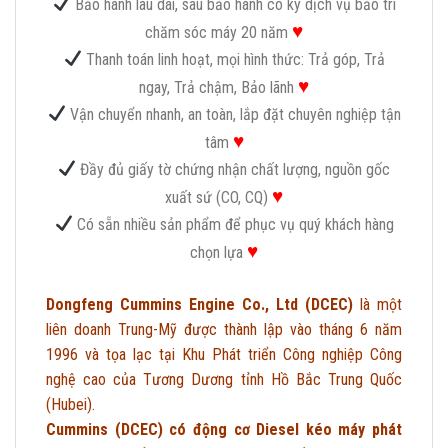
Bảo hành lâu dài, sau bảo hành có ký dịch vụ bảo trì
♥
chăm sóc máy 20 năm
Thanh toán linh hoạt, mọi hình thức: Trả góp, Trả
♥
ngay, Trả chậm, Bảo lãnh
Vận chuyển nhanh, an toàn, lắp đặt chuyên nghiệp tận
♥
tâm
Đầy đủ giấy tờ chứng nhận chất lượng, nguồn gốc
♥
xuất sứ (CO, CQ)
Có sẵn nhiều sản phẩm để phục vụ quý khách hàng
♥
chọn lựa
Dongfeng Cummins Engine Co., Ltd (DCEC)
là một
liên doanh Trung-Mỹ được thành lập vào tháng 6 năm
1996 và tọa lạc tại Khu Phát triển Công nghiệp Công
nghệ cao của Tương Dương tỉnh Hồ Bắc Trung Quốc
(Hubei).
Cummins (DCEC) có động cơ Diesel kéo máy phát