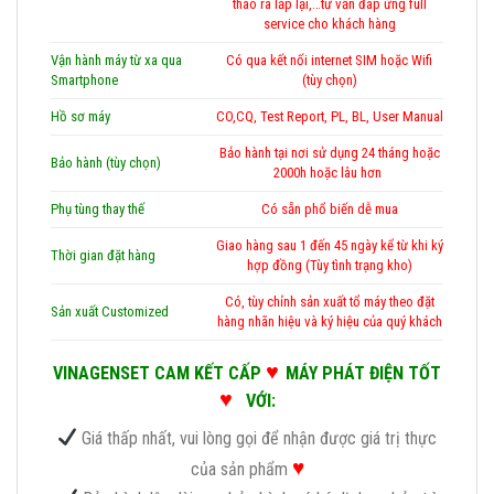
tháo ra lắp lại,…tư vấn đáp ứng full
service cho khách hàng
Vận hành máy từ xa qua
Có qua kết nối internet SIM hoặc Wifi
Smartphone
(tùy chọn)
Hồ sơ máy
CO,CQ, Test Report, PL, BL, User Manual
Bảo hành tại nơi sử dụng 24 tháng hoặc
Bảo hành (tùy chọn)
2000h hoặc lâu hơn
Phụ tùng thay thế
Có sẵn phổ biến dễ mua
Giao hàng sau 1 đến 45 ngày kể từ khi ký
Thời gian đặt hàng
hợp đồng (Tùy tình trạng kho)
Có, tùy chỉnh sản xuất tổ máy theo đặt
Sản xuất Customized
hàng nhãn hiệu và ký hiệu của quý khách
♥
VINAGENSET CAM KẾT CẤP
MÁY PHÁT ĐIỆN TỐT
♥
VỚI:
Giá thấp nhất, vui lòng gọi để nhận được giá trị thực
♥
của sản phẩm