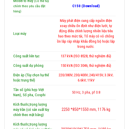
Model tổ máy
(Có thể tùy
C150 (Download)
chỉnh theo yêu cầu đặt
hàng)
Máy phát điện cung cấp nguồn điện
xoay chiều ổn định như điện lưới, tự
động điều chỉnh lượng nhiên liệu tiêu
Loại máy
hao theo mức tải, Tổ máy có vỏ chống
ồn lắp ráp nhập khẩu đồng bộ hoặc lắp
trong nước.
Công suất liên tục
137 kVA (ISO 8528, thử nghiệm đủ)
Công suất dự phòng
150 kVA (ISO 3046, thử nghiệm đủ)
Điện áp (Tùy chọn hạ thế
220/380V; 230/400V; 240/415V; 3.3kV;
hoặc trung thế)
6.6kV; 11kV
Tần số (phù hợp Việt
50 Hz, 3 pha, pf 0.8
Nam), Số pha, Cosphi
Kích thước,trọng lượng
2250 *850*1550 mm, 1176 kg
máy trần (có sản xuất tùy
chỉnh theo mặt bằng)
Kích thước,trọng lượng