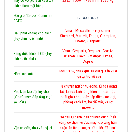
2920*1060*1750 mm, 1680 kg
máy có vỏ (có sản xuất tùy
chỉnh theo mặt bằng)
Động cơ Diezen Cummins
6BTAA5.9-G2
DCEC
Vman, Mecc alte, Leroy-somer,
Đầu phát không chổi than
Stamford, Marrelli, Engga, Crompton,
(Tùy chỉnh cấu hình)
Evotec, Genparts
Vman, Genparts, Deepsea, ComAp,
Bảng điều khiển LCD (Tùy
Datakom, Emko, Smartgen, Lixise,
chỉnh cấu hình)
Aspire
Mới 100%, chưa qua sử dụng, sản xuất
Năm sản xuất
hiện tại trở về sau
Tủ chuyển nguồn tự động, tủ hòa đồng
Phụ kiện lắp đặt tùy chọn
bộ, tủ hòa lưới, ống khói nối dài, hộp
(VinaGenset đáp ứng mọi
thoát gió nóng, dây cáp điện các loại,
yêu cầu)
phòng cách âm, bệ để máy, xe rơ
mooc….
Xe cẩu tự hành, cẩu chuyên dùng (nếu
cần), có dịch vụ đưa máy vào tầng hầm
Vận chuyển, đưa vào vị trí
hoặc lên tầng cao, ra đảo, lên đồi, núi,