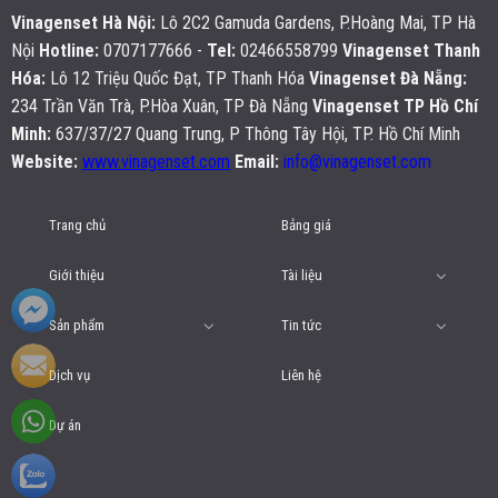
Vinagenset Hà Nội
:
Lô 2C2 Gamuda Gardens, P.Hoàng Mai, TP Hà
Nội
Hotline:
0707177666 -
Tel:
02466558799
Vinagenset Thanh
Hóa:
Lô 12 Triệu Quốc Đạt, TP Thanh Hóa
Vinagenset Đà Nẵng:
234 Trần Văn Trà, P.Hòa Xuân, TP Đà Nẵng
Vinagenset TP Hồ Chí
Minh:
637/37/27 Quang Trung, P Thông Tây Hội, TP. Hồ Chí Minh
Website:
www.vinagenset.com
Email:
info@vinagenset.com
Trang chủ
Bảng giá
Giới thiệu
Tài liệu
Sản phẩm
Tin tức
Dịch vụ
Liên hệ
Dự án