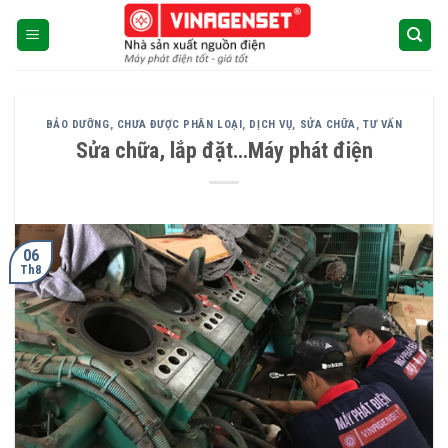
Skip
to
content
BẢO DƯỠNG
,
CHƯA ĐƯỢC PHÂN LOẠI
,
DỊCH VỤ
,
SỬA CHỮA
,
TƯ VẤN
Sửa chữa, lắp đặt…Máy phát điện
06
Th8