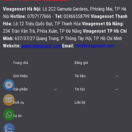
Vinagenset Hà Nội
:
Lô 2C2 Gamuda Gardens, P.Hoàng Mai, TP Hà
Nội
Hotline:
0707177666 -
Tel:
02466558799
Vinagenset Thanh
Hóa:
Lô 12 Triệu Quốc Đạt, TP Thanh Hóa
Vinagenset Đà Nẵng:
234 Trần Văn Trà, P.Hòa Xuân, TP Đà Nẵng
Vinagenset TP Hồ Chí
Minh:
637/37/27 Quang Trung, P Thông Tây Hội, TP. Hồ Chí Minh
Website:
www.vinagenset.com
Email:
info@vinagenset.com
Trang chủ
Bảng giá
Giới thiệu
Tài liệu
Sản phẩm
Tin tức
Dịch vụ
Liên hệ
Dự án