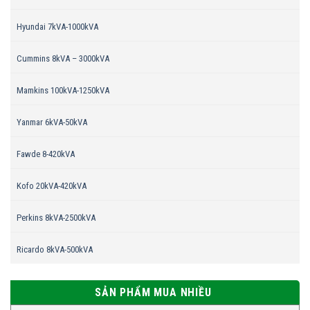
Hyundai 7kVA-1000kVA
Cummins 8kVA – 3000kVA
Mamkins 100kVA-1250kVA
Yanmar 6kVA-50kVA
Fawde 8-420kVA
Kofo 20kVA-420kVA
Perkins 8kVA-2500kVA
Ricardo 8kVA-500kVA
SẢN PHẨM MUA NHIỀU