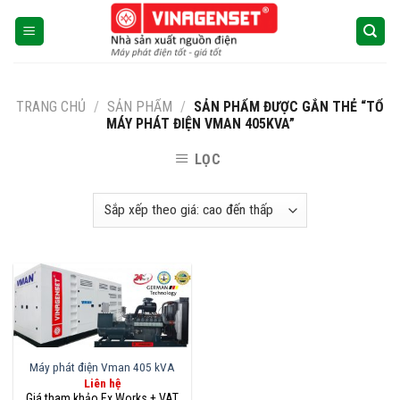
Skip
to
content
TRANG CHỦ
/
SẢN PHẨM
/
SẢN PHẨM ĐƯỢC GẮN THẺ “TỔ
MÁY PHÁT ĐIỆN VMAN 405KVA”
LỌC
Máy phát điện Vman 405 kVA
Liên hệ