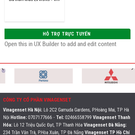
HỖ TRỢ TRỰC TUYẾN
Open this in UX Builder to add and edit content
CÔNG TY CỔ PHẦN VINAGENSET
Vinagenset Hà Nội
:
Lô 2C2 Gamuda Gardens, P.Hoàng Mai, TP Hà
Nội
Hotline:
0707177666 -
Tel:
02466558799
Vinagenset Thanh
Hóa:
Lô 12 Triệu Quốc Đạt, TP Thanh Hóa
Vinagenset Đà Nẵng:
234 Trần Văn Trà, P.Hòa Xuân, TP Đà Nẵng
Vinagenset TP Hồ Chí