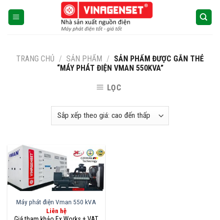
Skip
to
content
TRANG CHỦ
/
SẢN PHẨM
/
SẢN PHẨM ĐƯỢC GẮN THẺ
“MÁY PHÁT ĐIỆN VMAN 550KVA”
LỌC
Máy phát điện Vman 550 kVA
Liên hệ