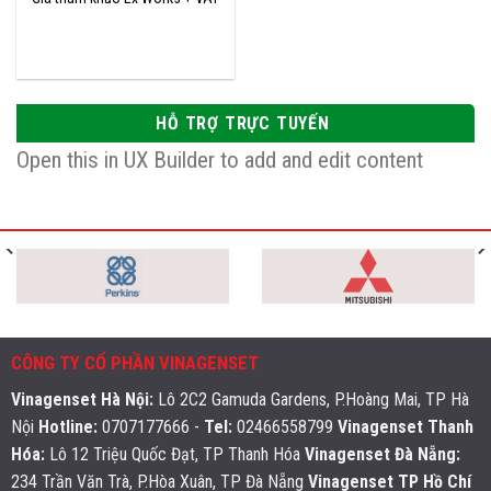
HỖ TRỢ TRỰC TUYẾN
Open this in UX Builder to add and edit content
CÔNG TY CỔ PHẦN VINAGENSET
Vinagenset Hà Nội
:
Lô 2C2 Gamuda Gardens, P.Hoàng Mai, TP Hà
Nội
Hotline:
0707177666 -
Tel:
02466558799
Vinagenset Thanh
Hóa:
Lô 12 Triệu Quốc Đạt, TP Thanh Hóa
Vinagenset Đà Nẵng:
234 Trần Văn Trà, P.Hòa Xuân, TP Đà Nẵng
Vinagenset TP Hồ Chí