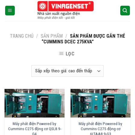
Skip
to
content
TRANG CHỦ
/
SẢN PHẨM
/
SẢN PHẨM ĐƯỢC GẮN THẺ
“CUMMINS DCEC 275KVA”
LỌC
Máy phát điện Powered by
Máy phát điện Powered by
Cummins C275 động cơ QSL8.9-
Cummins C275 động cơ
G4
6LTAA8.9-G3