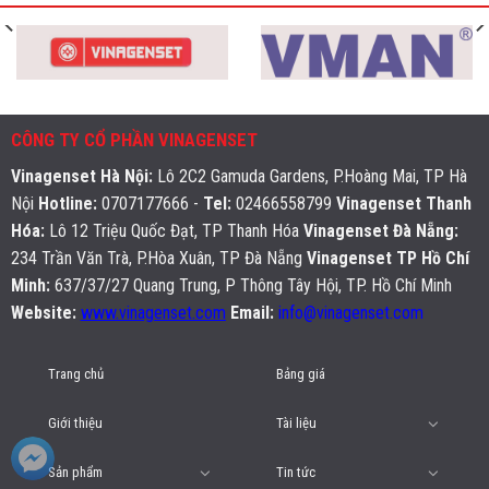
CÔNG TY CỔ PHẦN VINAGENSET
Vinagenset Hà Nội
:
Lô 2C2 Gamuda Gardens, P.Hoàng Mai, TP Hà
Nội
Hotline:
0707177666 -
Tel:
02466558799
Vinagenset Thanh
Hóa:
Lô 12 Triệu Quốc Đạt, TP Thanh Hóa
Vinagenset Đà Nẵng:
234 Trần Văn Trà, P.Hòa Xuân, TP Đà Nẵng
Vinagenset TP Hồ Chí
Minh:
637/37/27 Quang Trung, P Thông Tây Hội, TP. Hồ Chí Minh
Website:
www.vinagenset.com
Email:
info@vinagenset.com
Trang chủ
Bảng giá
Giới thiệu
Tài liệu
Sản phẩm
Tin tức