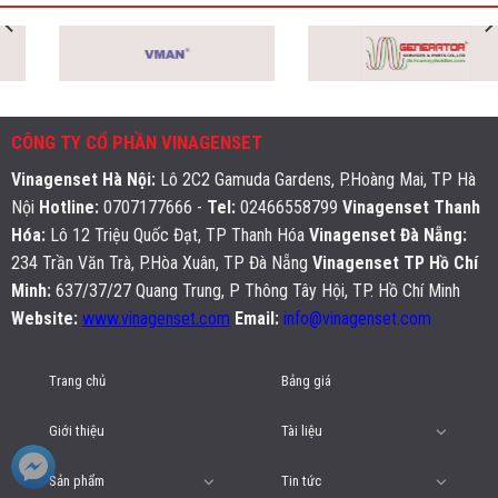
CÔNG TY CỔ PHẦN VINAGENSET
Vinagenset Hà Nội
:
Lô 2C2 Gamuda Gardens, P.Hoàng Mai, TP Hà
Nội
Hotline:
0707177666 -
Tel:
02466558799
Vinagenset Thanh
Hóa:
Lô 12 Triệu Quốc Đạt, TP Thanh Hóa
Vinagenset Đà Nẵng:
234 Trần Văn Trà, P.Hòa Xuân, TP Đà Nẵng
Vinagenset TP Hồ Chí
Minh:
637/37/27 Quang Trung, P Thông Tây Hội, TP. Hồ Chí Minh
Website:
www.vinagenset.com
Email:
info@vinagenset.com
Trang chủ
Bảng giá
Giới thiệu
Tài liệu
Sản phẩm
Tin tức