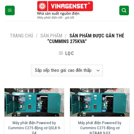
Skip
to
content
TRANG CHỦ
/
SẢN PHẨM
/
SẢN PHẨM ĐƯỢC GẮN THẺ
“CUMMINS 275KVA”
LỌC
Máy phát điện Powered by
Máy phát điện Powered by
Cummins C275 động cơ QSL8.9-
Cummins C275 động cơ
G4
6LTAA8.9-G3