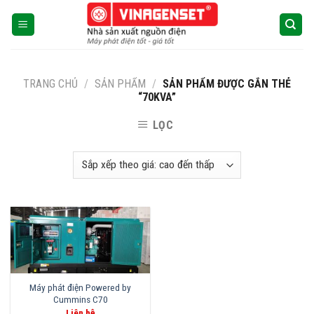
Skip
to
content
TRANG CHỦ
/
SẢN PHẨM
/
SẢN PHẨM ĐƯỢC GẮN THẺ
“70KVA”
LỌC
Máy phát điện Powered by
Cummins C70
Liên hệ