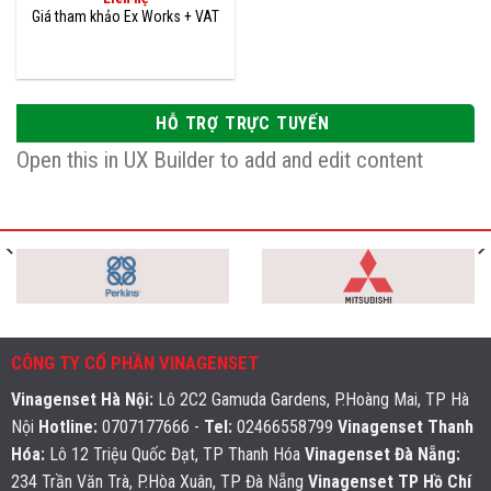
HỖ TRỢ TRỰC TUYẾN
Open this in UX Builder to add and edit content
CÔNG TY CỔ PHẦN VINAGENSET
Vinagenset Hà Nội
:
Lô 2C2 Gamuda Gardens, P.Hoàng Mai, TP Hà
Nội
Hotline:
0707177666 -
Tel:
02466558799
Vinagenset Thanh
Hóa:
Lô 12 Triệu Quốc Đạt, TP Thanh Hóa
Vinagenset Đà Nẵng:
234 Trần Văn Trà, P.Hòa Xuân, TP Đà Nẵng
Vinagenset TP Hồ Chí