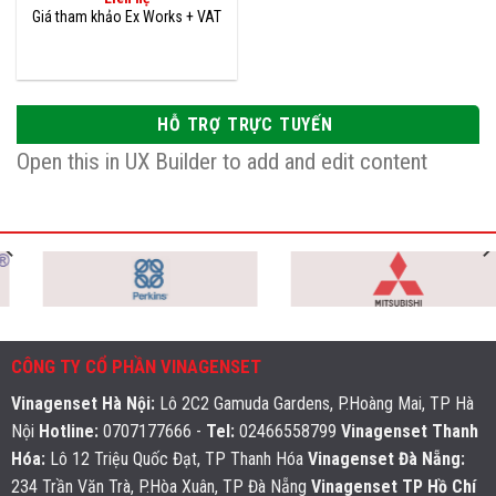
HỖ TRỢ TRỰC TUYẾN
Open this in UX Builder to add and edit content
CÔNG TY CỔ PHẦN VINAGENSET
Vinagenset Hà Nội
:
Lô 2C2 Gamuda Gardens, P.Hoàng Mai, TP Hà
Nội
Hotline:
0707177666 -
Tel:
02466558799
Vinagenset Thanh
Hóa:
Lô 12 Triệu Quốc Đạt, TP Thanh Hóa
Vinagenset Đà Nẵng:
234 Trần Văn Trà, P.Hòa Xuân, TP Đà Nẵng
Vinagenset TP Hồ Chí