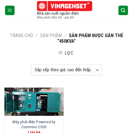
Skip
to
content
TRANG CHỦ
/
SẢN PHẨM
/
SẢN PHẨM ĐƯỢC GẮN THẺ
“450KVA”
LỌC
Máy phát điện Powered by
Cummins C500
Liên hệ